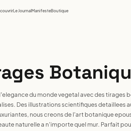
couvrir
Le Journal
Manifeste
Boutique
rages Botaniq
l'elegance du monde vegetal avec des tirages 
ises. Des illustrations scientifiques detaillees au
uxuriantes, nous creons de l'art botanique epou
aute naturelle a n'importe quel mur. Parfait pour