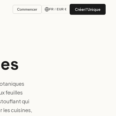
Créer l'Unique
Commencer
FR
/
EUR €
ues
botaniques
x feuilles
stouflant qui
 les cuisines,