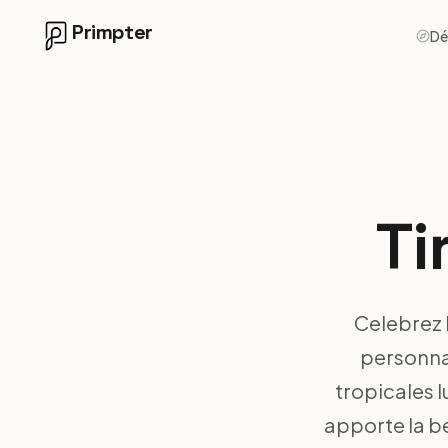
Primpter
Dé
Ti
Celebrez 
personnal
tropicales l
apporte la be