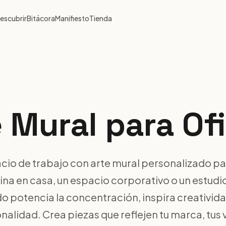
escubrir
Bitácora
Manifiesto
Tienda
 Mural para Of
acio de trabajo con arte mural personalizado par
ina en casa, un espacio corporativo o un estudio
o potencia la concentración, inspira creativida
nalidad. Crea piezas que reflejen tu marca, tus 