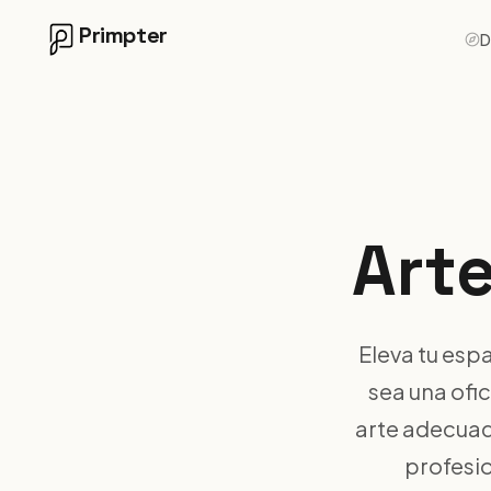
Primpter
D
Arte
Eleva tu esp
sea una ofic
arte adecuad
profesio