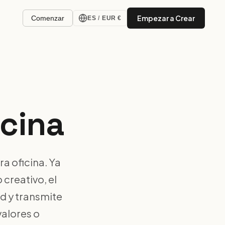
Empezar a Crear
Comenzar
ES
/
EUR €
icina
a oficina. Ya
 creativo, el
d y transmite
valores o