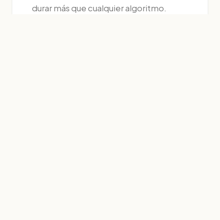
durar más que cualquier algoritmo.
Del Pensamiento a
la Pared