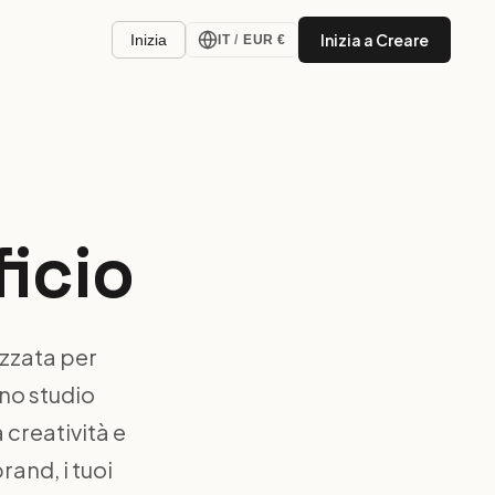
Inizia a Creare
Inizia
IT
/
EUR €
ficio
izzata per
uno studio
 creatività e
rand, i tuoi