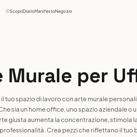
Scopri
Diario
Manifesto
Negozio
 Murale per Uf
 il tuo spazio di lavoro con arte murale personal
. Che sia un home office, uno spazio aziendale o 
arte giusta aumenta la concentrazione, stimola la
rofessionalità. Crea pezzi che riflettano il tuo b