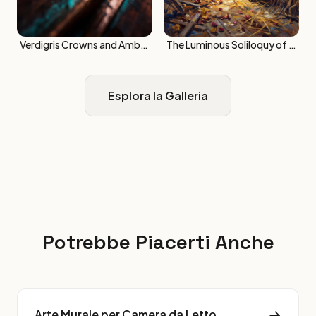
Verdigris Crowns and Amber Ripples
The Luminous Soliloquy of Silent Ivory
Esplora la Galleria
Potrebbe Piacerti Anche
→
Arte Murale per Camera da Letto