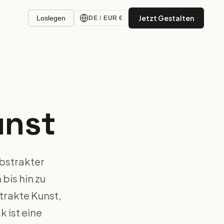
Jetzt Gestalten
Loslegen
DE
/
EUR €
unst
abstrakter
is hin zu
trakte Kunst,
 ist eine