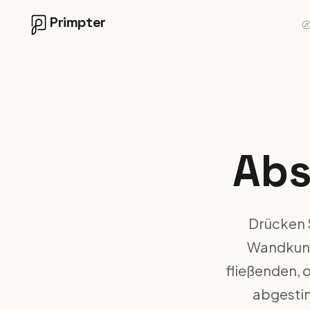
Primpter
Abs
Drücken S
Wandkuns
fließenden, 
abgestim